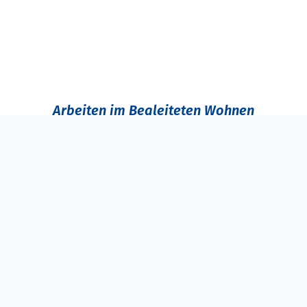
Arbeiten im Begleiteten Wohnen
Heute begleitet
Sabine Heisler
Menschen mit geistigen,
körperlichen und psychischen Beeinträchtigungen in
ihrem Alltag. Im
Bereich Begleitetes Wohnen
unterstützt
sie Menschen, die in ihrer eigenen Wohnung leben und
Unterstützung benötigen.
Zu ihren
Aufgaben
gehören unter anderem:
Unterstützung im Alltag
Gespräche und persönliche Begleitung
Hilfe bei organisatorischen Fragen