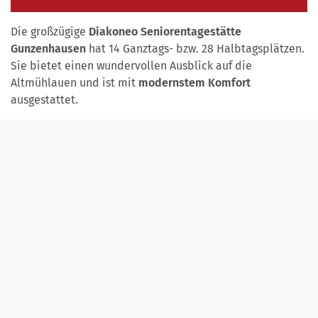
Die großzügige
Diakoneo Seniorentagestätte
Gunzenhausen
hat 14 Ganztags- bzw. 28 Halbtagsplätzen.
Sie bietet einen wundervollen Ausblick auf die
Altmühlauen und ist mit
modernstem Komfort
ausgestattet.
Das Angebot richtet sich an Menschen mit einer
geistigen
Behinderung
und auch an Menschen mit einer
zusätzlichen
psychischen Beeinträchtigung
.
Die Tagesstätte befindet sich in direkter Nachbarschaft
zu
Diakoneo Wohnen Gunzenhausen
mit 24 Plätzen und
steht auch für Externe offen. Innerhalb weniger Minuten
erreicht man fußläufig die Gunzenhausener Innenstadt.
Gunzenhausen liegt reizvoll
inmitten des Fränkischen
Seenlandes
, verfügt über eine intakte Infrastruktur und
konnte sich als dynamischer Wirtschaftsstandort