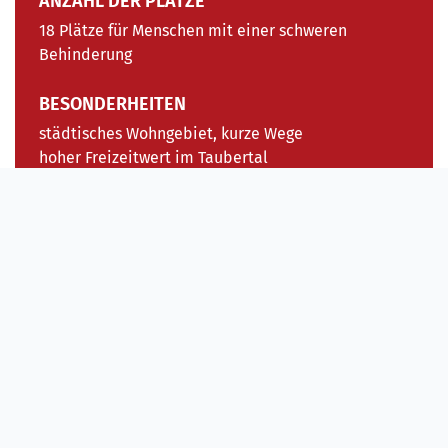
ANZAHL DER PLÄTZE
18 Plätze für Menschen mit einer schweren
Behinderung
BESONDERHEITEN
städtisches Wohngebiet, kurze Wege
hoher Freizeitwert im Taubertal
spezielle Gruppe für junge Erwachsene
Aufgaben und Ziele
Die Betreuung und Förderung wird
individuell und
personenzentriert
für jeden einzelnen der Teilnehmer
konzipiert. Im Vordergrund steht das Ermöglichen einer
als sinnvoll empfundenen Beschäftigung.
Dies kann auf verschiedenen Wegen erreicht werden, sei
es durch die Teilhabe an verschiedenen
Arbeitsprojekten, am gesellschaftlichen Leben und am