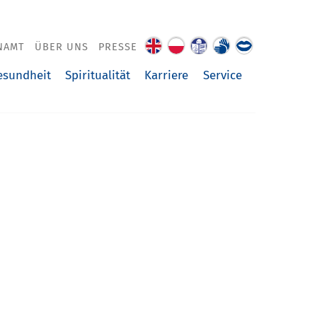
NAMT
ÜBER UNS
PRESSE
About
O
Leichte
Gebärdenspra
Über
us
nas
Sprache
uns
esundheit
Spiritualität
Karriere
Service
vorgelesen