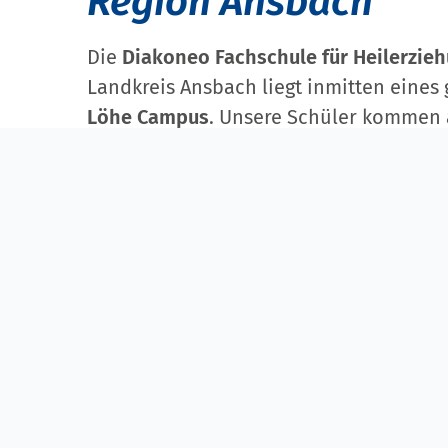
Region Ansbach
Die
Diakoneo Fachschule für Heilerzie
Landkreis Ansbach liegt inmitten eines
Löhe Campus
. Unsere Schüler kommen a
vorwiegend aus dem Landkreis Ansbach
Die Schule wurde 1963 gegründet und bi
Fachkräfte in der Behindertenhilfe aus.
Ausbildungsplätze
an. Kontinuierliche 
selbstverständlich. Der
partnerschaftli
zwischen Mitarbeitern und Fachschülern