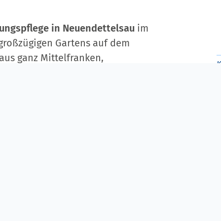
hungspflege in Neuendettelsau
im
 großzügigen Gartens auf dem
us ganz Mittelfranken,
.
D
ldet seit über 50 Jahren
W
9
 Derzeit bieten wir
220
Schulentwicklung ist für uns
T
F
che
und
wertschätzende Umgang
E
 ist uns ein großes Anliegen.