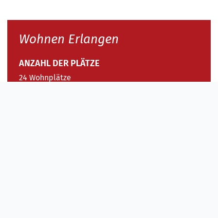
Wohnen Erlangen
ANZAHL DER PLÄTZE
24 Wohnplätze
BESONDERHEITEN
Städtische Lage
Junges, studentisches Umfeld
Inklusives Wohnen im neuen Wohnheim
Gestaltung des Alltags und der
Beziehungen
Unsere Angebots- und Arbeitsschwerpunkte liegen in der