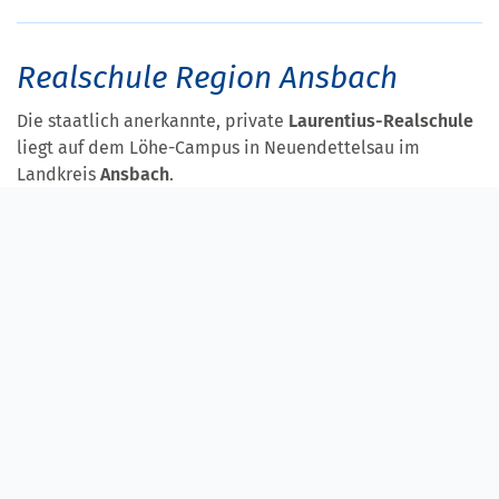
Realschule Region Ansbach
Die staatlich anerkannte, private
Laurentius-Realschule
liegt auf dem Löhe-Campus in Neuendettelsau im
Landkreis
Ansbach
.
Rund 500 Schülerinnen und Schüler werden dort auf die
Mittlere Reife
vorbereitet. Als evangelische Schule
versteht sich die Laurentius-Realschule auch als
Wegweiser bei der
Sinn- und Werteorientierung
. Die
besondere Ausrichtung der Schule spiegelt sich unter
anderem in einer speziellen
sozialen Profilklasse
wieder.
Es gibt an der Schule auch eine
schulpsychologische
Beratungsstelle
und als
Streitschlichter
ausgebildete
Tutoren.
Mehr zur Realschule