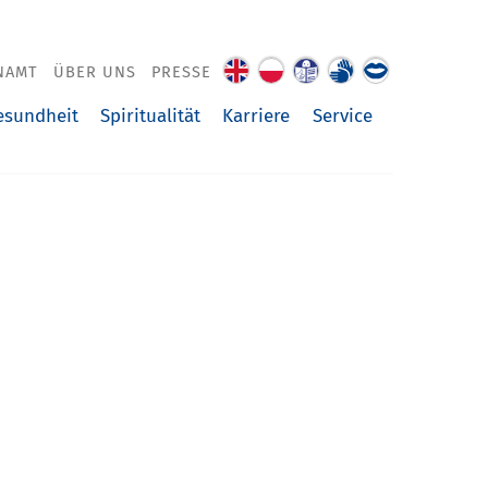
NAMT
ÜBER UNS
PRESSE
About
O
Leichte
Gebärdenspra
Über
us
nas
Sprache
uns
esundheit
Spiritualität
Karriere
Service
vorgelesen