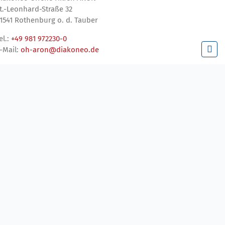
t.-Leonhard-Straße 32
1541 Rothenburg o. d. Tauber
el.:
+49 981 972230-0
-Mail:
oh-aron@diakoneo.de
UNSERE ANGEBOTE IN DER REGION
BEGLEITETES WOHNEN DER OFFENEN HILFEN
ARON
WEITERE ANGEBOTE IN DER REGION