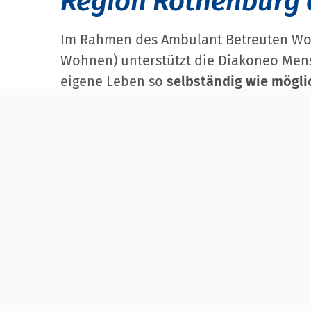
Region Rothenburg o
Im Rahmen des Ambulant Betreuten Woh
Wohnen) unterstützt die Diakoneo Men
eigene Leben so
selbständig wie mögli
führen.
Jeder kann die von ihm
bevorzugte Wo
nun alleine leben, in einer Partnerschaf
Wohngemeinschaft. Unsere
pädagogisc
Mitarbeiter
kommen regelmäßig zu den 
unterstützen bei den unterschiedlichst
Fragestellungen.
Die Form der Assistenz wird
individuell
die Gestaltung des Alltags, z. B. auf Fra