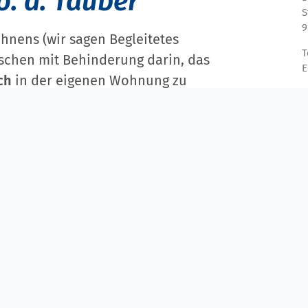
. d. Tauber
S
9
nens (wir sagen Begleitetes
T
schen mit Behinderung darin, das
E
ch
in der eigenen Wohnung zu
hnform
selbst wählen – möchte er
t oder in einer
hen Mitarbeiterinnen und
vereinbarten Zeiten und
en Erfordernissen und
 vereinbart
und bezieht sich auf
gen der
Haushaltsführung
, die