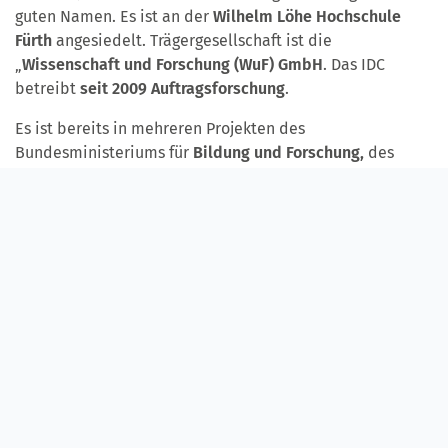
guten Namen. Es ist an der
Wilhelm Löhe Hochschule
Fürth
angesiedelt. Trägergesellschaft ist die
„
Wissenschaft und Forschung (WuF) GmbH
. Das IDC
betreibt
seit 2009 Auftragsforschung
.
Es ist bereits in mehreren Projekten des
Bundesministeriums für
Bildung und Forschung,
des
Bundesministeriums für
Gesundheit
, und der
Modellregion für digitale Gesundheitswirtschaft Franken
des Bayerischen Staatsministeriums für Wirtschaft und
Medien, Energie und Technologie als Projektpartner
vertreten.
Weiterführend ist das IDC beispielsweise zusammen mit
Diakoneo im BMBF-geförderten Spitzencluster für
Medizintechnik „Medical Valley“
im Kontext der
Akzeptanzforschung im Bereich Telecare- und Telemed-
Forschung tätig.