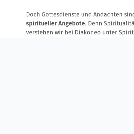
Doch Gottesdienste und Andachten sind
spiritueller Angebote
. Denn Spiritualit
verstehen wir bei Diakoneo unter Spirit
spirituellen Angebote gestaltet? Wie w
Profil
gerecht und begegnen gleichzeit
Säkularisierung sowie der Entwicklung h
Gesellschaft?
Das sind Fragen, die wir mit unserem
„D
Diakoneo beantworten.
Erarbeitet wurde es im Jahr 2021 von v
bei Diakoneo: Dazu gehören der Diakon
Mitarbeitende und Leitende aus versch
Bewohner*innen und Schüler*innen so