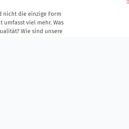
 nicht die einzige Form
ät umfasst viel mehr. Was
ualität? Wie sind unsere
erden wir unserem
diakonischen
ig der zunehmenden
in zu einer multikulturellen
iakonisch-Spirituellen Profil“
bei
erschiedenen beteiligten Personen
isch-Theologische Dienst,
iedenen Arbeitsfeldern,
wie eine Resonanzgruppe aus