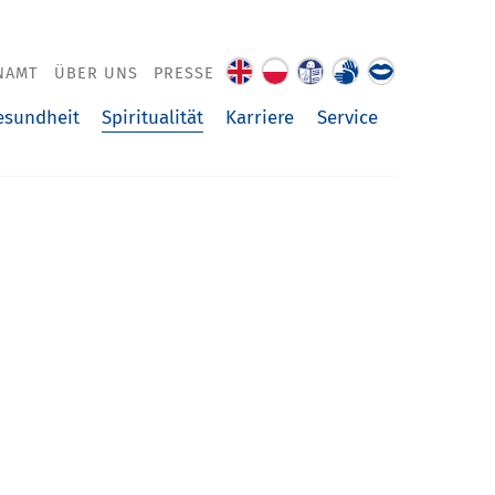
NAMT
ÜBER UNS
PRESSE
About
O
Leichte
Gebärdenspra
Über
us
nas
Sprache
uns
Spiritualität
esundheit
Karriere
Service
vorgelesen