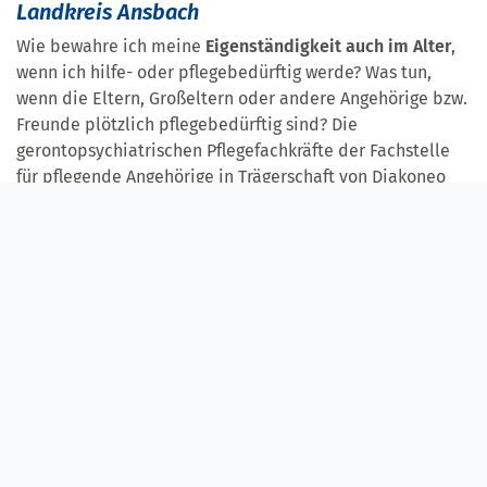
Landkreis Ansbach
Wie bewahre ich meine
Eigenständigkeit auch im Alter
,
wenn ich hilfe- oder pflegebedürftig werde? Was tun,
wenn die Eltern, Großeltern oder andere Angehörige bzw.
Freunde plötzlich pflegebedürftig sind? Die
gerontopsychiatrischen Pflegefachkräfte der Fachstelle
für pflegende Angehörige in Trägerschaft von Diakoneo
stehen Ratsuchenden in allen Fragen zum Thema Alter,
Pflege, Betreuung, Unterstützung und Entlastung
kompetent zur Seite.
Stellen Sie uns Ihre Fragen. Wir beraten Sie gerne
zuverlässig, diskret und individuell in der Fachstelle,
telefonisch oder bei einem Besuch direkt bei Ihnen zu
Hause u. a. über:
Unterstützung und Begleitung bei allen Fragen zum
Begutachtungsverfahren der Kranken- und
Pflegekassen durch den Medizinischen Dienst der