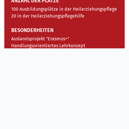
ANZAHL DER PLÄTZE
100 Ausbildungsplätze in der Heilerziehungspflege
20 in der Heilerziehungspflegehilfe
BESONDERHEITEN
Auslandsprojekt "Erasmus+"
Handlungsorientiertes Lehrkonzept
Entsprechend der sowohl sozialpädagogischen wie auch
pflegerischen Ausbildung sind die Aufgaben des
Heilerziehungspflegers breit angelegt. Sie arbeiten mit
andere Berufsgruppen und Fachdiensten auf vielen
unterschiedlichen organisatorischen Ebenen zusammen.
Zu ihren Aufgaben zählen unter anderem, die
Assistenz
und
Pflege
von Menschen mit geistigen Behinderungen
oder psychischen Beeinträchtigungen, die
Förderung
und
Betreuung
von verhaltensauffälligen Kindern und
Jugendlichen.