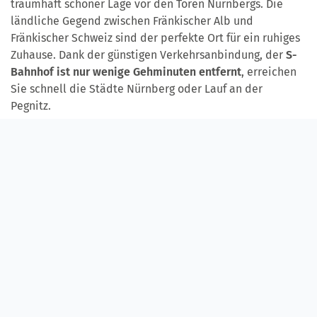
traumhaft schöner Lage vor den Toren Nürnbergs. Die
ländliche Gegend zwischen Fränkischer Alb und
Fränkischer Schweiz sind der perfekte Ort für ein ruhiges
Zuhause. Dank der günstigen Verkehrsanbindung, der
S-
Bahnhof ist nur wenige Gehminuten entfernt
, erreichen
Sie schnell die Städte Nürnberg oder Lauf an der
Pegnitz.
In der
abWG „Speikerner Reiterlein“
wohnen maximal 8
Mieterinnen und Mieter zusammen. Sie ist auf die
Betreuung von Menschen mit Demenz spezialisiert.
Weitere Informationen finden Sie hier.
In der
abWG „Glatzenstein“
bilden maximal 12
Bewohnerinnen und Bewohner eine Gemeinschaft. Der
Name der Wohngemeinschaft führt auf das Felsmassiv
des Glatzensteins zurück, dass das Fundament eines
bäuerlichen Kalkofens auf dem archäologischen
Wanderweg trägt.