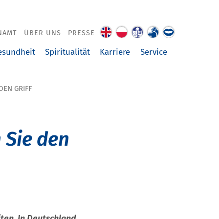
NAMT
ÜBER UNS
PRESSE
About
O
Leichte
Gebärdenspra
Über
us
nas
Sprache
uns
esundheit
Spiritualität
Karriere
Service
vorgelesen
DEN GRIFF
 Sie den
ten. In Deutschland