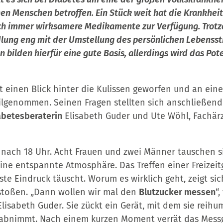
nen Menschen betroffen. Ein Stück weit hat die Krankhei
och immer wirksamere Medikamente zur Verfügung. Trotz
lung eng mit der Umstellung des persönlichen Lebensst
bilden hierfür eine gute Basis, allerdings wird das Poten
einen Blick hinter die Kulissen geworfen und an ein
lgenommen. Seinen Fragen stellten sich anschließend 
abetesberaterin
Elisabeth Guder und Ute Wöhl, Fachärz
nach 18 Uhr. Acht Frauen und zwei Männer tauschen si
ine entspannte Atmosphäre. Das Treffen einer Freizeit
te Eindruck täuscht. Worum es wirklich geht, zeigt sich
stoßen. „Dann wollen wir mal den
Blutzucker messen
“
Elisabeth Guder. Sie zückt ein Gerät, mit dem sie rei
 abnimmt. Nach einem kurzen Moment verrät das Messg