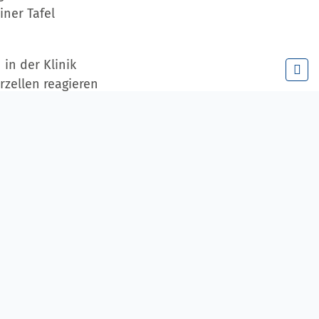
iner Tafel
in der Klinik
rzellen reagieren
lutzuckerspiegel
nn wenn der
che
nzen Körper
 Füßen.