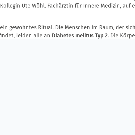
 Kollegin Ute Wöhl, Fachärztin für Innere Medizin, auf e
ein gewohntes Ritual. Die Menschen im Raum, der sich 
indet, leiden alle an
Diabetes melitus Typ 2
. Die Körpe
hend auf das Hormon Insulin, was zu einem erhöhten B
ßige Messen gehört für die Betroffenen zum Alltag. De
ußer Kontrolle gerät, drohen ernsthafte gesundheitli
. Die
Folgeerkrankungen
der Diabetes können den ga
 Augen über das Herz-Kreislauf-System bis hin zu den