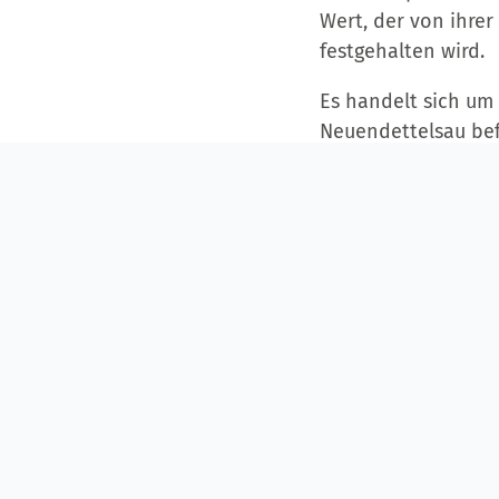
Wert, der von ihrer
festgehalten wird.
Es handelt sich um 
Neuendettelsau bef
nicht mehr ausreic
führt. Das regelmä
Blutzuckerspiegel
a
Beeinträchtigungen
betreffen – von den