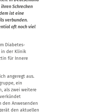
t ihren Schrecken
dem ist eine
ils verbunden.
tial oft noch viel
em Diabetes-
in der Klinik
tin für Innere
ch angeregt aus.
gruppe, ein
, als zwei weitere
, verkündet
hum den Anwesenden
erät den aktuellen