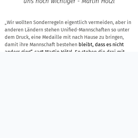
uns noch wichtiger - Martin Hötzl
„Wir wollten Sonderregeln eigentlich vermeiden, aber in
anderen Ländern stehen Unified-Mannschaften so unter
dem Druck, eine Medaille mit nach Hause zu bringen,
damit ihre Mannschaft bestehen
bleibt, dass es nicht
anders ging“, sagt Martin Hötzl. So stehen die drei mit
Tablets am Spielfeldrand und beobachten, bewerten und
dokumentieren das Spielgeschehen und Verhalten der
Sportlerinnen und Sportler anhand bestimmter Kriterien
für gleichberechtigte Teilhabe und sinnvoller
Einbindung.
„Wir achten darauf, wie das Team agiert. Sind sie auch
beim Aufwärmen, in den Pausen, beim Anfeuern ein
echtes Team oder bilden sich Gruppen aus zum Beispiel
Athleten mit Behinderung und Unified-Partnern?“, erklärt
Nico Baumgartner.