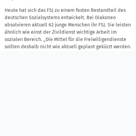
Heute hat sich das FSJ zu einem festen Bestandteil des
deutschen Sozialsystems entwickelt. Bei Diakoneo
absolvieren aktuell 62 junge Menschen ihr FSJ. Sie leisten
ähnlich wie einst der Zivildienst wichtige Arbeit im
sozialen Bereich. „Die Mittel für die Freiwilligendienste
sollten deshalb nicht wie aktuell geplant gekürzt werden.
Es ist enorm wichtig, dass es dafür weiterhin
Unterstützung gibt“, so Stephanie Bräunlein.
WEITERE PRESSEMITTEILUNGEN