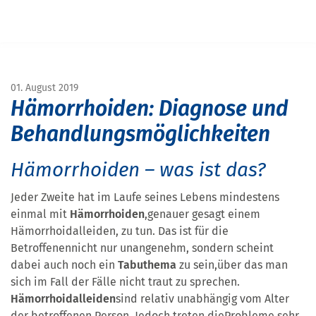
Navigation überspringen
START
MAGAZIN
MAGAZIN GESUNDHEIT
BEHANDLUNG VON HÄMORRHOIDALEIDEN IN NÜRNBERG
01. August 2019
Hämorrhoiden: Diagnose und
Behandlungsmöglichkeiten
Hämorrhoiden – was ist das?
Jeder Zweite hat im Laufe seines Lebens mindestens
einmal mit
Hämorrhoiden
,genauer gesagt einem
Hämorrhoidalleiden, zu tun. Das ist für die
Betroffenennicht nur unangenehm, sondern scheint
dabei auch noch ein
Tabuthema
zu sein,über das man
sich im Fall der Fälle nicht traut zu sprechen.
Hämorrhoidalleiden
sind relativ unabhängig vom Alter
der betroffenen Person. Jedoch treten dieProbleme sehr