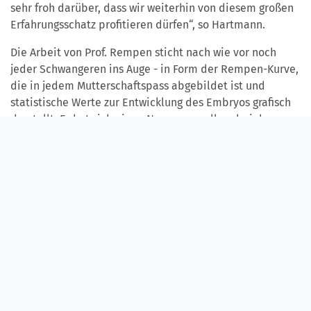
sehr froh darüber, dass wir weiterhin von diesem großen
Erfahrungsschatz profitieren dürfen“, so Hartmann.
Die Arbeit von Prof. Rempen sticht nach wie vor noch
jeder Schwangeren ins Auge - in Form der Rempen-Kurve,
die in jedem Mutterschaftspass abgebildet ist und
statistische Werte zur Entwicklung des Embryos grafisch
darstellt. Er hat sich einen Namen vor allem bei der
Diagnose mit Ultraschall gemacht – und möchte nun sein
Wissen weitergeben. Auch bei ihm steht „Ruhestand“
drüber, ist aber nicht unbedingt drin.
WEITERE PRESSEMITTEILUNGEN