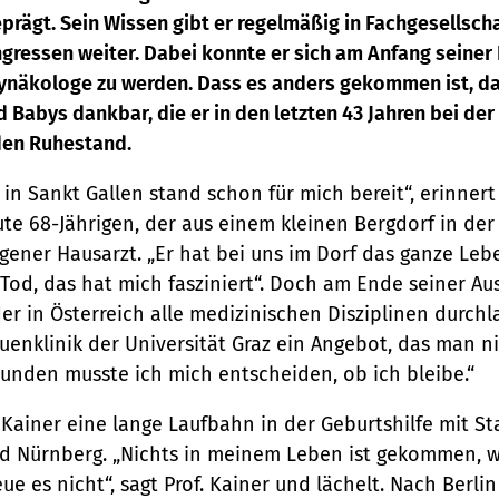
rägt. Sein Wissen gibt er regelmäßig in Fachgesellsch
gressen weiter. Dabei konnte er sich am Anfang seiner 
Gynäkologe zu werden. Dass es anders gekommen ist, da
d Babys dankbar, die er in den letzten 43 Jahren bei der
 den Ruhestand.
in Sankt Gallen stand schon für mich bereit“, erinnert 
te 68-Jährigen, der aus einem kleinen Bergdorf in der
gener Hausarzt. „Er hat bei uns im Dorf das ganze Leb
 Tod, das hat mich fasziniert“. Doch am Ende seiner A
der in Österreich alle medizinischen Disziplinen durch
uenklinik der Universität Graz ein Angebot, das man 
tunden musste ich mich entscheiden, ob ich bleibe.“
 Kainer eine lange Laufbahn in der Geburtshilfe mit St
d Nürnberg. „Nichts in meinem Leben ist gekommen, wi
ue es nicht“, sagt Prof. Kainer und lächelt. Nach Berli