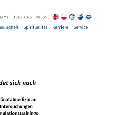
NAMT
ÜBER UNS
PRESSE
About
O
Leichte
Gebärdenspra
Über
us
nas
Sprache
uns
esundheit
Spiritualität
Karriere
Service
vorgelesen
det sich nach
Pränatalmedizin an
n Untersuchungen
imulationstrainings