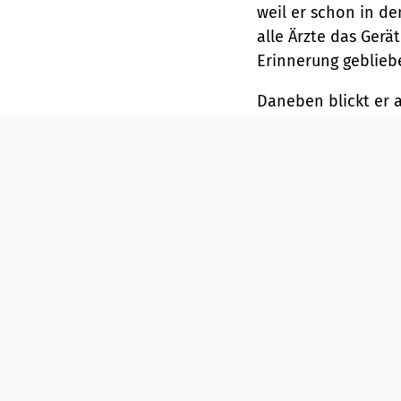
weil er schon in de
alle Ärzte das Gerät
Erinnerung gebliebe
Daneben blickt er 
„Ich habe zum Beisp
Geburt ein riesiger
Begleitung verlief 
Besonders berühren
schwierigen Situat
Elf Jahre Klinik Hal
Dass es ihn nach B
auch nie gedacht. 
werden. Aber dann 
verlassen. Ich hätte
wünschen können.“