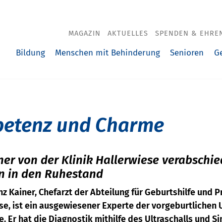
MAGAZIN
AKTUELLES
SPENDEN & EHRE
Bildung
Menschen mit Behinderung
Senioren
G
petenz und Charme
iner von der Klinik Hallerwiese verabschie
en in den Ruhestand
anz Kainer, Chefarzt der Abteilung für Geburtshilfe und 
ese, ist ein ausgewiesener Experte der vorgeburtliche
e. Er hat die Diagnostik mithilfe des Ultraschalls und S