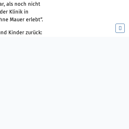
ar, als noch nicht
der Klinik in
ohne Mauer erlebt“.
und Kinder zurück:
 80ern noch vor der
geburtliche
ntfernt werden.
Patientinnen in
gen wird, hätte er
 erst einmal warm
rtprozentig
die letzten elf Jahre