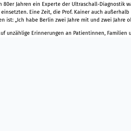
n 80er Jahren ein Experte der Ultraschall-Diagnostik w
 einsetzten. Eine Zeit, die Prof. Kainer auch außerhalb 
n ist: „Ich habe Berlin zwei Jahre mit und zwei Jahre 
auf unzählige Erinnerungen an Patientinnen, Familien 
iel heute noch Kontakt mit einer Frau, bei der in den
 Tumor festgestellt wurde.“ Durch eine umfassende vor
die Geburt gut und der Tumor konnte später operativ e
d waren für ihn aber auch die Momente, in denen er 
ionen beigestanden hat.
lerwiese
erlin und München als Chefarzt nach Nürnberg verschla
Als Österreicher musste er mit dem fränkischen Gemüt
hat er festgestellt: „Auf Franken kann man sich hunde
 mir keine bessere Klinik als die Klinik Hallerwiese für 