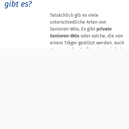
gibt es?
Tatsächlich gib es viele
unterschiedliche Arten von
Senioren-WGs. Es gibt
private
Senioren-WGs
oder solche, die von
einem Träger gestützt werden. Auch
Hausgemeinschaften
sind möglich,
in denen die Bewohner*innen ihr eigenes
Apartment
bewohnen. Daneben gibt es auch spezielle Formen wie
exklusive
Frauen-WGs
oder spezielle
Pflege- und
Demenz-WGs
.
Nichts desto trotz haben alle Senioren-WGs eins gemein,
sie sollen für die Bewohner*innen zum
„Für-immer-
Zuhause“
werden. Auch bei einem Pflegebedarf soll
niemand in ein Pflegeheim umziehen müssen.