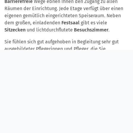
Barrierefreie
Wege ebnen Ihnen den Zugang zu allen
Räumen der Einrichtung. Jede Etage verfügt über einen
eigenen gemütlich eingerichteten Speiseraum. Neben
dem großen, einladenden
Festsaal
gibt es viele
Sitzecken
und lichtdurchflutete
Besuchszimmer
.
Sie fühlen sich gut aufgehoben in Begleitung sehr gut
ausgebildeter Pflegerinnen und Pfleger, die Sie,
abgestimmt auf Ihre
persönlichen Bedürfnisse
, liebevoll
betreuen. Wählen Sie unter zahlreichen
therapeutischen
Angeboten
die für Sie optimal passenden aus ‒ zum
Beispiel Gedächtnistraining oder Seniorengymnastik.
Mit großem Engagement widmen sich unsere „
Palliative
Care“-Fachkräfte
der Betreuung von Menschen, die sich
einer lebensbedrohlichen Erkrankung gegenübersehen.
Palliative Care stellt als umfassendes Konzept die
professionelle Betreuung
Schwerstkranker und
Sterbender mit den Schwerpunkten der
multiprofessionellen und interdisziplinären
Beratung
,