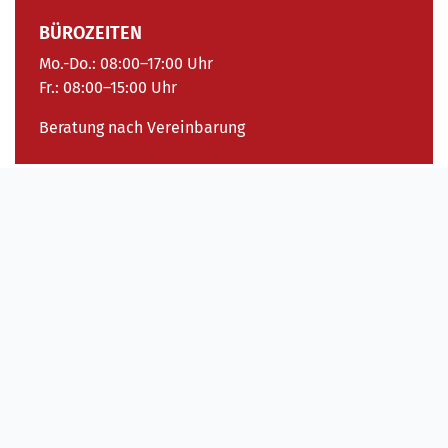
BÜROZEITEN
Mo.-Do.: 08:00–17:00 Uhr
Fr.: 08:00–15:00 Uhr
Beratung nach Vereinbarung
Pflegeberatung aus erster Hand: Diakoneo
Ambulante Dienste Nürnberg
Pflege zu Hause ist unsere Stärke und Kompetenz. Mit
über 345.000 Hausbesuchen jährlich verfügen unsere
qualifizierten Fachkräfte über eine
enorme Erfahrung
.
Profitieren Sie davon in der Pflegeberatung der
Ambulanten Dienste Nürnberg.
Unsere qualifizierten und vertrauenswürdigen Fachkräfte
stehen Ihnen gerne in unseren Diakoniestationen,
telefonisch oder bei Ihnen zu Hause zuverlässig und