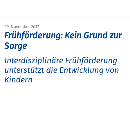
Navigation überspringen
START
MAGAZIN
MAGAZIN SCHULE&BILDUNG
FRÜHFÖRDERUNG: KEIN GRUND ZUR SORGE
09. November 2017
Frühförderung: Kein Grund zur
Sorge
Interdisziplinäre Frühförderung
unterstützt die Entwicklung von
Kindern