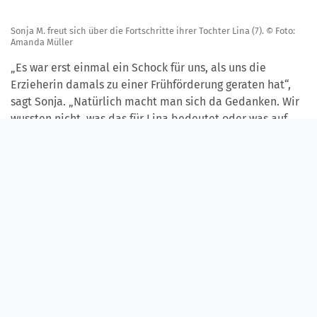
Sonja M. freut sich über die Fortschritte ihrer Tochter Lina (7). © Foto:
Amanda Müller
„Es war erst einmal ein Schock für uns, als uns die
Erzieherin damals zu einer Frühförderung geraten hat“,
sagt Sonja. „Natürlich macht man sich da Gedanken. Wir
wussten nicht, was das für Lina bedeutet oder was auf
uns zukommt.
Frühförderung ist leider immer noch ein
Tabuthema
"Frühförderung ist leider immer noch ein Tabuthema",
gibt sie zu. Zusammen mit ihrem Mann Andreas hat sie