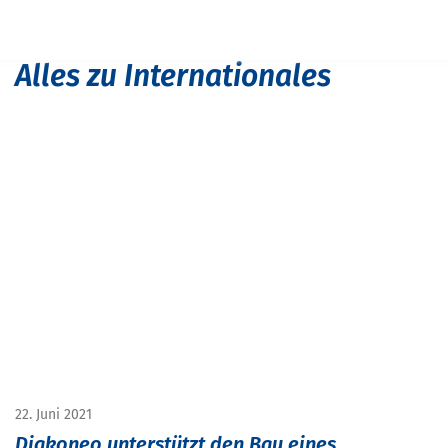
Navigation überspringen
START
INTERNATIONALES
Alles zu
Internationales
22. Juni 2021
Diakoneo unterstützt den Bau eines