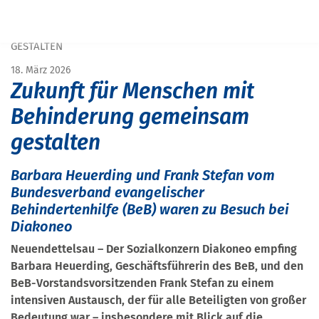
START
PRESSE
ZUKUNFT FÜR MENSCHEN MIT BEHINDERUNG GEMEINSAM
GESTALTEN
18. März 2026
Zukunft für Menschen mit
Behinderung gemeinsam
gestalten
Barbara Heuerding und Frank Stefan vom
Bundesverband evangelischer
Behindertenhilfe (BeB) waren zu Besuch bei
Diakoneo
Neuendettelsau – Der Sozialkonzern Diakoneo empfing
Barbara Heuerding, Geschäftsführerin des BeB, und den
BeB-Vorstandsvorsitzenden Frank Stefan zu einem
intensiven Austausch, der für alle Beteiligten von großer
Bedeutung war – insbesondere mit Blick auf die