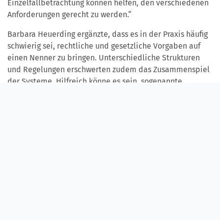
Einzelfallbetrachtung können helfen, den verschiedenen
Anforderungen gerecht zu werden.“
Barbara Heuerding ergänzte, dass es in der Praxis häufig
schwierig sei, rechtliche und gesetzliche Vorgaben auf
einen Nenner zu bringen. Unterschiedliche Strukturen
und Regelungen erschwerten zudem das Zusammenspiel
der Systeme. Hilfreich könne es sein, sogenannte
Vordenkergruppen zu etablieren, die proaktiv handeln,
Entwicklungen frühzeitig aufgreifen und innovative
Lösungsansätze erarbeiten.
Werkstätten im Wandel
Auch die Werkstätten von Diakoneo stehen vor
Veränderungen. Die angespannte wirtschaftliche Lage
führt zu weniger Aufträgen. Als Reaktion betonte
Einrichtungsleiter Clemens Tautz, dass unter anderem
Außenarbeitsplätze ausgebaut und neue
Dienstleistungsvereinbarungen entwickelt werden.