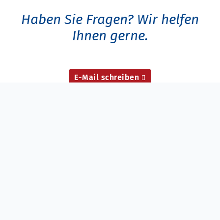
Haben Sie Fragen?
Wir helfen
Ihnen gerne.
E-Mail schreiben
Oder rufen Sie uns an unter +49 (0) 98 74 / 8 - 22 97
STARTSEITE
KONTAKT
VERANSTALTUNGEN
IMPRESSUM
DATENSCHUTZ
COMPLIANCE
SITEMAP