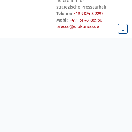
Referentin für
strategische Pressearbeit
Telefon:
+49 9874 8 2297
Mobil:
+49 151 43188960
presse@diakoneo.de
27. Juli 2026
Generationenbrücke
elfen!