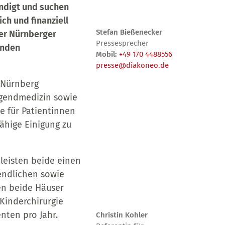
ndigt und suchen
ch und finanziell
Stefan Bießenecker
er Nürnberger
Pressesprecher
enden
Mobil:
+49 170 4488556
presse@diakoneo.de
n Nürnberg
Jugendmedizin sowie
e für Patientinnen
ähige Einigung zu
 leisten beide einen
endlichen sowie
en beide Häuser
 Kinderchirurgie
nten pro Jahr.
Christin Kohler