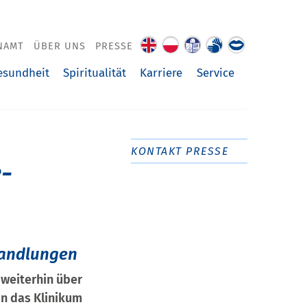
NAMT
ÜBER UNS
PRESSE
About
O
Leichte
Gebärdenspra
Über
us
nas
Sprache
uns
esundheit
Spiritualität
Karriere
Service
vorgelesen
KONTAKT PRESSE
-
handlungen
weiterhin über
an das Klinikum