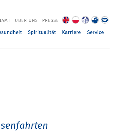
NAMT
ÜBER UNS
PRESSE
About
O
Leichte
Gebärdenspra
Über
us
nas
Sprache
uns
esundheit
Spiritualität
Karriere
Service
vorgelesen
ssenfahrten