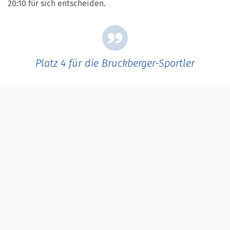
20:10 für sich entscheiden.
Platz 4 für die Bruckberger-Sportler
Somit war die Mannschaft für die Finalspiele am letzten
Turniertag für Spiel um Platz 3 gegen Lettland
qualifiziert. Beiden Mannschaften waren sich von ihrer
Altersstruktur und spielerischen Physis ebenbürtig. Team
Germany konnte gleich zu Beginn in Führung gehen. Im
weiteren Spielverlauf wechselte die Führung dann jedoch
und zum Teil durch ein überhastetes Aufbauspiel kam es
zu zahlreichen.
Ballverlusten, welche die Letten für sich zu nutzen
wussten. Am Ende hieß es 11:7 für Team Lettland und