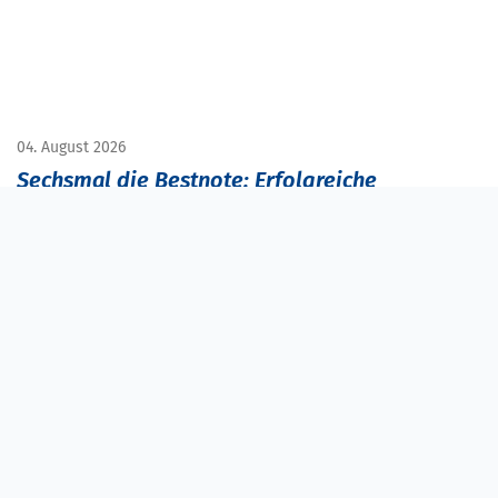
04. August 2026
Sechsmal die Bestnote: Erfolgreiche
Abschlüsse in der Heilerziehungspflege
Mit einer außergewöhnlichen Leistung haben jeweils drei
Absolventinnen der Diakoneo Fachschulen für
Heilerziehungspflege in Neuendettelsau und Nürnberg
ihre Ausbildung abgeschlossen: Sie erreichten jeweils die
Traumnote 1.
Weiterlesen