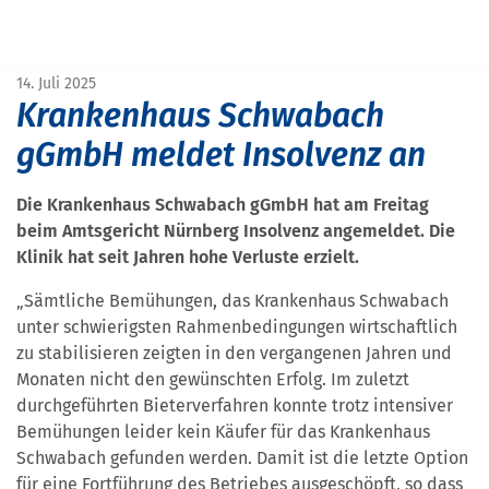
START
PRESSE
KRANKENHAUS SCHWABACH GGMBH MELDET INSOLVENZ AN
14. Juli 2025
Krankenhaus Schwabach
gGmbH meldet Insolvenz an
Die Krankenhaus Schwabach gGmbH hat am Freitag
beim Amtsgericht Nürnberg Insolvenz angemeldet. Die
Klinik hat seit Jahren hohe Verluste erzielt.
„Sämtliche Bemühungen, das Krankenhaus Schwabach
unter schwierigsten Rahmenbedingungen wirtschaftlich
zu stabilisieren zeigten in den vergangenen Jahren und
Monaten nicht den gewünschten Erfolg. Im zuletzt
durchgeführten Bieterverfahren konnte trotz intensiver
Bemühungen leider kein Käufer für das Krankenhaus
Schwabach gefunden werden. Damit ist die letzte Option
für eine Fortführung des Betriebes ausgeschöpft, so dass