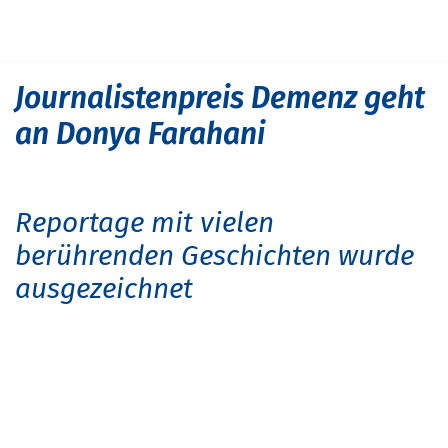
Navigation überspringen
START
PRESSE
JOURNALISTENPREIS DEMENZ GEHT AN DONYA FARAHANI
Journalistenpreis Demenz geht
an Donya Farahani
Reportage mit vielen
berührenden Geschichten wurde
ausgezeichnet