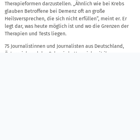
Therapieformen darzustellen. „Ähnlich wie bei Krebs
glauben Betroffene bei Demenz oft an große
Heilsversprechen, die sich nicht erfüllen“, meint er. Er
legt dar, was heute möglich ist und wo die Grenzen der
Therapien und Tests liegen.
75 Journalistinnen und Journalisten aus Deutschland,
Österreich und der Schweiz hatten sich mit ihren
Beiträgen um den diesjährigen Journalistenpreis Demenz
der Diakonie Neuendettelsau beworben. Der Jury
gehörten Alexander Jungkunz, Chefredakteur der
Nürnberger Nachrichten, Hermann Imhof (bisheriger
Patienten- und Pflegebeauftragter der bayerischen
Staatsregierung), Dr. Siegfried Zelnhefer (Leiter
Presseamt der Stadt Nürnberg), Prof. Dr. Wolf D. Oswald
(Forschungsgruppe Prävention und Demenz), Jasmin
Meyer (Leitende Oberärztin am Krankenhaus Schwabach)
sowie Manuela Füller (geschäftsführende Leitung Dienste
für Senioren) sowie Dr. Mathias Hartmann