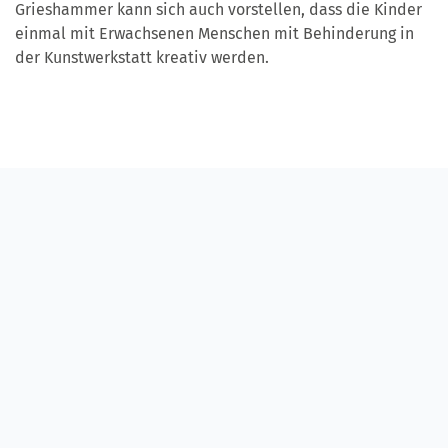
Grieshammer kann sich auch vorstellen, dass die Kinder
einmal mit Erwachsenen Menschen mit Behinderung in
der Kunstwerkstatt kreativ werden.
Juliane gefällt das Malen mit dem großen Pinsel.
Gut angenommen wird die Aktion schon jetzt: Juliane und