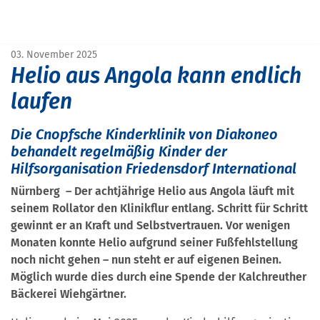
START
PRESSE
HELIO AUS ANGOLA KANN ENDLICH LAUFEN
03. November 2025
Helio aus Angola kann endlich
laufen
Die Cnopfsche Kinderklinik von Diakoneo
behandelt regelmäßig Kinder der
Hilfsorganisation Friedensdorf International
Nürnberg – Der achtjährige Helio aus Angola läuft mit
seinem Rollator den Klinikflur entlang. Schritt für Schritt
gewinnt er an Kraft und Selbstvertrauen. Vor wenigen
Monaten konnte Helio aufgrund seiner Fußfehlstellung
noch nicht gehen – nun steht er auf eigenen Beinen.
Möglich wurde dies durch eine Spende der Kalchreuther
Bäckerei Wiehgärtner.