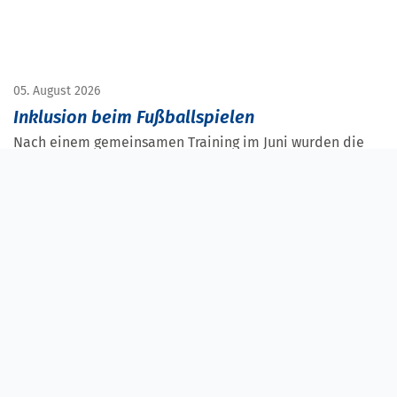
05. August 2026
Inklusion beim Fußballspielen
Nach einem gemeinsamen Training im Juni wurden die
Diakoneo-Minis des Sportteams Neuendettelsau Ende
Juli zum Fußballturnier der Sportsfreunde Petersaurach
und Großhaslach eingeladen.
Weiterlesen