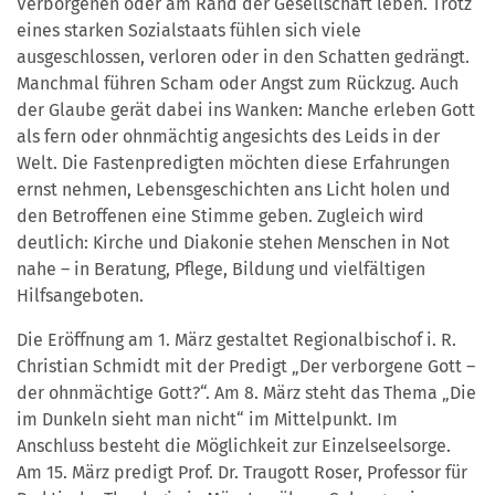
Verborgenen oder am Rand der Gesellschaft leben. Trotz
eines starken Sozialstaats fühlen sich viele
ausgeschlossen, verloren oder in den Schatten gedrängt.
Manchmal führen Scham oder Angst zum Rückzug. Auch
der Glaube gerät dabei ins Wanken: Manche erleben Gott
als fern oder ohnmächtig angesichts des Leids in der
Welt. Die Fastenpredigten möchten diese Erfahrungen
ernst nehmen, Lebensgeschichten ans Licht holen und
den Betroffenen eine Stimme geben. Zugleich wird
deutlich: Kirche und Diakonie stehen Menschen in Not
nahe – in Beratung, Pflege, Bildung und vielfältigen
Hilfsangeboten.
Die Eröffnung am 1. März gestaltet Regionalbischof i. R.
Christian Schmidt mit der Predigt „Der verborgene Gott –
der ohnmächtige Gott?“. Am 8. März steht das Thema „Die
im Dunkeln sieht man nicht“ im Mittelpunkt. Im
Anschluss besteht die Möglichkeit zur Einzelseelsorge.
Am 15. März predigt Prof. Dr. Traugott Roser, Professor für