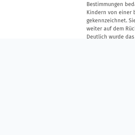
Bestimmungen bedarf
Kindern von einer 
gekennzeichnet. Si
weiter auf dem Rüc
Deutlich wurde das 
forderten die Einb
„Poollösung“ in Mit
dürfen, um diese be
einsetzen zu könne