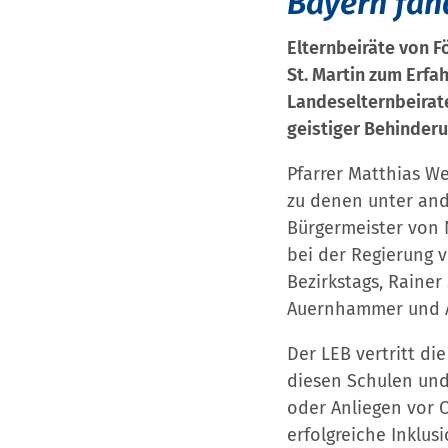
Bayern fan
Elternbeiräte von F
St. Martin zum Erf
Landeselternbeirat
geistiger Behinderun
Pfarrer Matthias We
zu denen unter and
Bürgermeister von 
bei der Regierung v
Bezirkstags, Rainer
Auernhammer und A
Der LEB vertritt di
diesen Schulen und 
oder Anliegen vor O
erfolgreiche Inklu