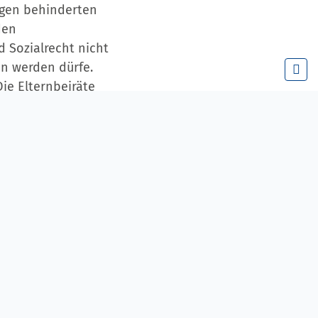
tigen behinderten
den
 Sozialrecht nicht
en werden dürfe.
ie Elternbeiräte
Modellversuchs
leitern bilden
Schule gebunden