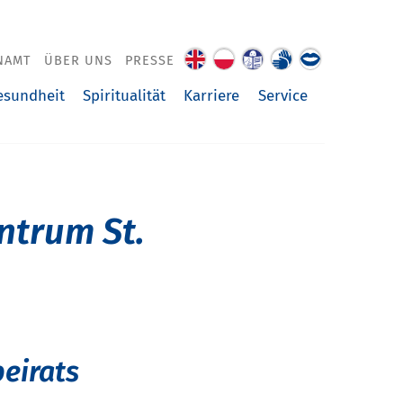
NAMT
ÜBER UNS
PRESSE
About
O
Leichte
Gebärdenspra
Über
us
nas
Sprache
uns
esundheit
Spiritualität
Karriere
Service
vorgelesen
ntrum St.
eirats