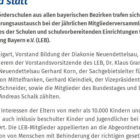
d statt
örderschulen aus allen bayerischen Bezirken trafen sic
ahrungsaustausch bei der jährlichen Mitgliederversamm
es der Schulen und schulvorbereitenden Einrichtungen 
g Bayern e.V. (LEB).
igart, Vorstand Bildung der Diakonie Neuendettelsau, 
erem der Vorstandsvorsitzende des LEB, Dr. Klaus Gran
Neuendettelsau Gerhard Korn, der Sachgebietsleiter f
on Mittelfranken, Gerhard Kleindiek, der Vizepräsiden
 Schneider, sowie die Mitglieder des Bundestages und 
ndreas Schalk zählten.
e Interessen der Eltern von mehr als 10.000 Kindern u
auch inklusiv beschulter Kinder und Jugendlicher bei P
rt. Die LEB-Mitglieder appellierten an die Abgeordnete
sion von Menschen mit Behinderung der richtigen geset