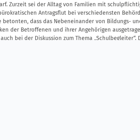
. Zurzeit sei der Alltag von Familien mit schulpflich
bürokratischen Antragsflut bei verschiedensten Behör
e betonten, dass das Nebeneinander von Bildungs- und
ken der Betroffenen und ihrer Angehörigen ausgetrag
auch bei der Diskussion zum Thema „Schulbegleiter“. D
indung der Elternvertretungen bei der Umsetzung des 
telfranken. Hier sollen Schulen einen Pool an Schulbeg
darfsgerecht, aber auch langfristig an die jeweilige 
n.