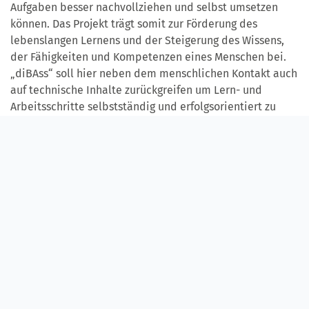
Aufgaben besser nachvollziehen und selbst umsetzen
können. Das Projekt trägt somit zur Förderung des
lebenslangen Lernens und der Steigerung des Wissens,
der Fähigkeiten und Kompetenzen eines Menschen bei.
„diBAss“ soll hier neben dem menschlichen Kontakt auch
auf technische Inhalte zurückgreifen um Lern- und
Arbeitsschritte selbstständig und erfolgsorientiert zu
erarbeiten. Das digitale Assistenzsystem soll daher in
den Lebensalltag „eingemischt“ (= blended) werden und
die Benutzerinnen und Benutzer im Alltag begleiten.
Menschen mit kognitiven Einschränkungen sollen durch
den Einsatz digitaler Medien neue berufliche
Perspektiven im sozialen Dienstleistungsbereich eröffnet
werden. Das Projekt fördert damit die Inklusion von
behinderten Menschen in unserer Gesellschaft und
schafft neue Arbeitsplätze in zahlreichen Branchen.
Einsatz soll „diBAss“ im Bereich der Hauswirtschaft
finden. Hier kombiniert das Blended Assistance System