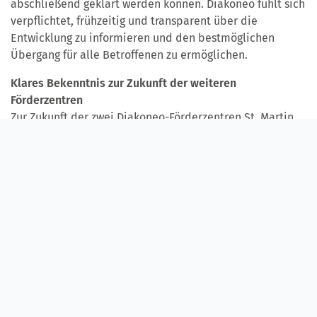
abschließend geklärt werden können. Diakoneo fühlt sich
verpflichtet, frühzeitig und transparent über die
Entwicklung zu informieren und den bestmöglichen
Übergang für alle Betroffenen zu ermöglichen.
Klares Bekenntnis zur Zukunft der weiteren
Förderzentren
Zur Zukunft der zwei Diakoneo-Förderzentren St. Martin
(Neuendettelsau und Bruckberg) sowie der Johann-
Heinrich-Pestalozzi-Schule Ansbach betont Diakoneo,
dass die Gebäude dieser Einrichtungen einen sicheren
Fortbestand gewährleisten.
WEITERE PRESSEMITTEILUNGEN