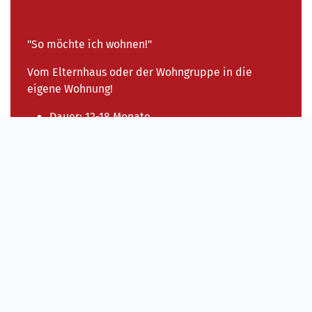
"So möchte ich wohnen!"
Vom Elternhaus oder der Wohngruppe in die
eigene Wohnung!
Dauer: 12-18 Monate
Theorie und Praxis
selbständiges Wohnen erlernen
individuelle Assistenz in der eigenen
Wohnung
Wohnschule - ein Angebot für Menschen mit
Behinderung für die erste eigene Wohnung
Die Wohnschule ist ein Bildungsangebot für
Menschen
mit geistiger, aber auch körperlicher oder psychischer