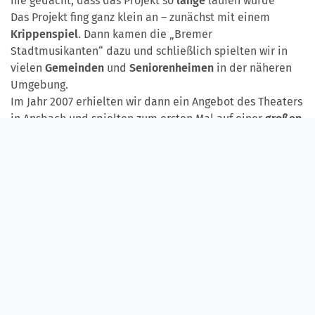
nie gedacht, dass das Projekt so
lange
laufen würde
Das Projekt fing ganz klein an – zunächst mit einem
Krippenspiel
. Dann kamen die „Bremer
Stadtmusikanten“ dazu und schließlich spielten wir in
vielen
Gemeinden
und
Seniorenheimen
in der näheren
Umgebung.
Im Jahr 2007 erhielten wir dann ein Angebot des Theaters
in Ansbach und spielten zum ersten Mal auf einer
großen
Bühne
mit mehreren hundert Zuschauern. 2008 folgten
dann Auftritte in den
Feuchtwanger Kreuzgangspielen
,
2010 im Nürnberger
Theater Pfütze
und 2014 spielten wir
auch in der
Komödie
in Fürth.
Woher kam der Name „Rampenlicht“?
Martin Piereth:
Im allerersten Jahr hatte die Gruppe noch
gar
keinen Namen
. Da war vieles noch unsicher und man
wusste nicht, ob sich das Projekt längerfristig
durchsetzen würde. Aber dann kamen Vorschläge für
einen Namen aus der Gruppe selbst. Einfach sollte er