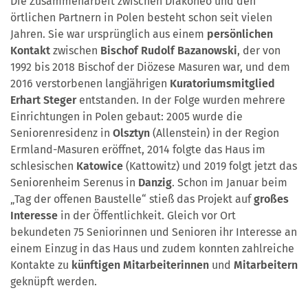
Die Zusammenarbeit zwischen Diakoneo und den
örtlichen Partnern in Polen besteht schon seit vielen
Jahren. Sie war ursprünglich aus einem
persönlichen
Kontakt
zwischen
Bischof Rudolf Bazanowski
,
der
von
1992 bis 2018 Bischof der Diözese Masuren war, und dem
2016 verstorbenen langjährigen
Kuratoriumsmitglied
Erhart Steger
entstanden. In der Folge wurden mehrere
Einrichtungen in Polen gebaut: 2005 wurde die
Seniorenresidenz in
Olsztyn
(Allenstein) in der Region
Ermland-Masuren eröffnet, 2014 folgte das Haus im
schlesischen
Katowice
(Kattowitz) und 2019 folgt jetzt das
Seniorenheim Serenus in
Danzig
. Schon im Januar beim
„Tag der offenen Baustelle“ stieß das Projekt auf
großes
Interesse
in der Öffentlichkeit. Gleich vor Ort
bekundeten 75 Seniorinnen und Senioren ihr Interesse an
einem Einzug in das Haus und zudem konnten zahlreiche
Kontakte zu
künftigen Mitarbeiterinnen
und
Mitarbeitern
geknüpft werden.