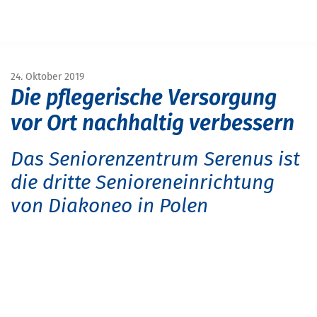
Navigation überspringen
START
MAGAZIN
MAGAZIN SENIOREN
SENIORENZENTRUM SERENUS IN DANZIG
24. Oktober 2019
Die pflegerische Versorgung
vor Ort nachhaltig verbessern
Das Seniorenzentrum Serenus ist
die dritte Senioreneinrichtung
von Diakoneo in Polen