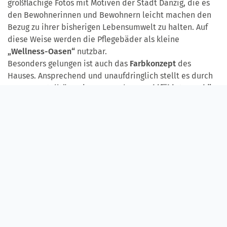
großflächige Fotos mit Motiven der Stadt Danzig, die es
den Bewohnerinnen und Bewohnern leicht machen den
Bezug zu ihrer bisherigen Lebensumwelt zu halten. Auf
diese Weise werden die Pflegebäder als kleine
„Wellness-Oasen“
nutzbar.
Besonders gelungen ist auch das
Farbkonzept
des
Hauses. Ansprechend und unaufdringlich stellt es durch
warme Pastelltöne eine angenehme
Wohlfühlatmosphäre
her. Das Haus verfügt über einen
Aussegnungsraum
und
eine eigene Kapelle, in der Gottesdienste gefeiert
werden können
(bitte auf das erste Bild klicken)
.