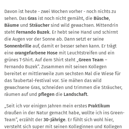
Davon ist heute - zwei Wochen vorher - noch nichts zu
sehen. Das
Gras
ist noch nicht gemäht, die
Büsche
,
Bäume
und
Sträucher
sind wild gewachsen. Mittendrin
steht
Fernando Buzek
. Er hebt seine Hand und schirmt
die Augen vor der Sonne ab. Dann setzt er seine
Sonnenbrille
auf, damit er besser sehen kann. Er trägt
eine
orangefarbene Hose
mit Leuchtstreifen und ein
grünes T-Shirt. Auf dem Shirt steht „
Green Team
–
Fernando Buzek“. Zusammen mit seinen Kollegen
bereitet er mittlerweile zum sechsten Mal die Wiese für
das Taubertal-Festival vor. Sie mähen das wild
gewachsene Gras, schneiden und trimmen die Sträucher,
räumen auf und
pflegen
die
Landschaft
.
„Seit ich vor einigen Jahren mein erstes
Praktikum
draußen in der Natur gemacht habe, wollte ich ins Green-
Team“, erzählt der
30-Jährige
. Er fühlt sich wohl hier,
versteht sich super mit seinen Kolleginnen und Kollegen