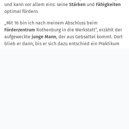
und kann vor allem eins: seine
Stärken
und
Fähigkeiten
optimal fördern.
„Mit 16 bin ich nach meinem Abschluss beim
Förderzentrum
Rothenburg in die Werkstatt“, erzählt der
aufgeweckte
junge Mann
, der aus Gebsattel kommt. Dort
blieb er dann, bis er sich dazu entschied ein Praktikum
im Grünen zu machen. Das
Außenpraktikum
hat ihm so
gut gefallen, dass er dann ins Rothenburger Green-Team
aufgenommen wurde. Seitdem ist
Teamleiterin
Claudia
Zeisel für ihn zuständig. Sie weist ihn nicht nur in neue
Aufgabenfelder
und
Tätigkeiten
ein, sondern hilft ihm
auch dabei, sich beruflich und persönlich
weiterzuentwickeln
.
„Eine Anstellung auf dem
normalen Arbeitsmarkt
ist in
Fernandos Fall nicht ganz einfach“, erklärt Claudia Zeisel.