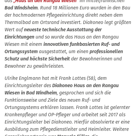
das
„
Haus an den Rangau Wiesen
“
im mittelfränkischen
Bad Windsheim
. Rund 18 Millionen Euro wurden in den Bau
der hochmodernen Pflegeeinrichtung direkt neben dem
Thermalbad am Ortsrand investiert. Diakoneo legt größten
Wert auf
neueste technische Ausstattung der
Einrichtungen
und so wurde das Haus an den Rangau
Wiesen mit einem
innovativen funkbasierten Ruf- und
Ortungssystem
ausgestattet, um einen
professionellen
Schutz und höchste Sicherheit
der Bewohnerinnen und
Bewohner zu gewährleisten.
Ulrike Englmann hat mit Frank Lottes (58), dem
Einrichtungsleiter des
Diakoneo Haus an den Rangau
Wiesen in Bad Windheim
, gesprochen und sich die
Funktionsweise und Ziele des neuen Ruf- und
Ortungssystems erklären lassen. Frank Lottes ist gelernter
Krankenpfleger und OP-Pfleger und arbeitet seit 2017 als
Einrichtungsleiter bei Diakoneo. Hierfür absolvierte er eine
Ausbildung zum Pflegedienstleiter und Heimleiter. Weitere