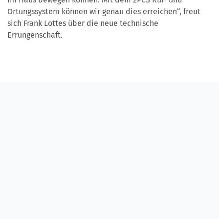
Ortungssystem können wir genau dies erreichen“, freut
sich Frank Lottes über die neue technische
Errungenschaft.
Herzstück des Hauses an den Rangau Wiesen ist das Erdgeschoss. Es
dient als Treffpunkt für die Bewohnerinnen und Bewohner mit ihren
Angehörigen. © Diakoneo