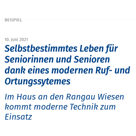
Navigation überspringen
START
MAGAZIN
MAGAZIN SENIOREN
RUF- UND ORTUNGSSYTEM FÜR SENIORENEINRICHTUNGEN: EIN
BEISPIEL
10. Juni 2021
Selbstbestimmtes Leben für
Seniorinnen und Senioren
dank eines modernen Ruf- und
Ortungssytemes
Im Haus an den Rangau Wiesen
kommt moderne Technik zum
Einsatz