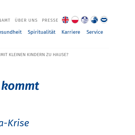
NAMT
ÜBER UNS
PRESSE
About
O
Leichte
Gebärdenspra
Über
us
nas
Sprache
uns
esundheit
Spiritualität
Karriere
Service
vorgelesen
MIT KLEINEN KINDERN ZU HAUSE?
e kommt
a-Krise