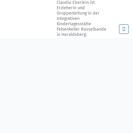
Claudia Eberlein ist
Erzieherin und
Gruppenleitung in der
Integrativen
Kindertagesstätte
Felsenkeller Rasselbande
in Heroldsberg.
ndertagesstätte,
 Auch derzeit kann
ese wird derzeit