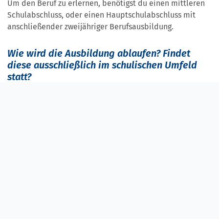
Um den Beruf zu erlernen, benötigst du einen mittleren
Schulabschluss, oder einen Hauptschulabschluss mit
anschließender zweijähriger Berufsausbildung.
Wie wird die Ausbildung ablaufen? Findet
diese ausschließlich im schulischen Umfeld
statt?
Ergotherapie ist ein äußerst vielfältiger Beruf, und so ist
auch die Ausbildung gestaltet. Du lernst zum einen, mit
Menschen aller Altersgruppen umzugehen, zum anderen,
die unterschiedlichsten Materialien, Werkzeuge und
Hilfsmittel in der Therapie einzusetzen. Allerdings nicht
nur im Klassenzimmer: Im zweiten und dritten
Ausbildungsjahr verbringst du etwa die Hälfte der
Ausbildungszeit in interessanten Praxisstellen und
arbeitest mit ausgebildeten Fachkräften zusammen.
Wie sehen die Perspektiven nach der