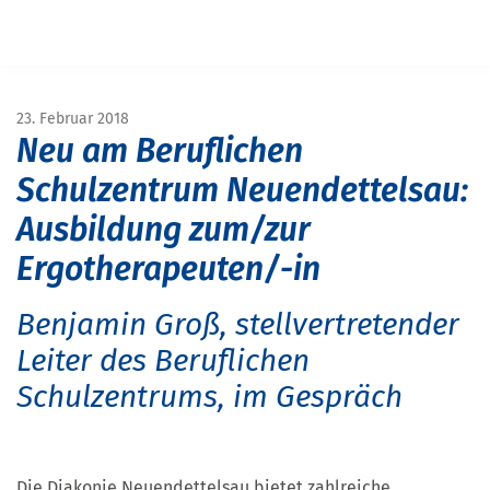
Navigation überspringen
START
MAGAZIN
MAGAZIN SCHULE&BILDUNG
NEUE ERGOTHERAPIESCHULE IN NEUENDETTELSAU
23. Februar 2018
Neu am Beruflichen
Schulzentrum Neuendettelsau:
Ausbildung zum/zur
Ergotherapeuten/-in
Benjamin Groß, stellvertretender
Leiter des Beruflichen
Schulzentrums, im Gespräch
Die Diakonie Neuendettelsau bietet zahlreiche