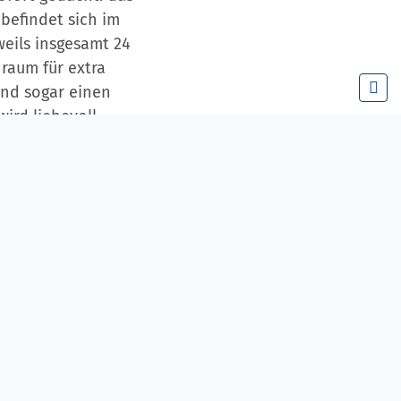
 befindet sich im
weils insgesamt 24
raum für extra
nd sogar einen
ird liebevoll
attler. Die