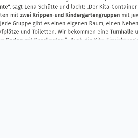
nte
“, sagt Lena Schütte und lacht: „Der Kita-Container
rten mit
zwei Krippen-und Kindergartengruppen
mit je
r jede Gruppe gibt es einen eigenen Raum, einen Neben
fplätze und Toiletten. Wir bekommen eine
Turnhalle
u
en
Garten
mit Sandkasten.“ „Auch die Kita-Einrichtung w
ter in den
Kita-Neubau
mitgenommen“, ergänzt Sylvia S
Neubaus in der Blumenstraße ist für
2022
geplant.