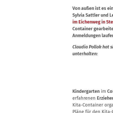
Von außen ist es ein
Sylvia Sattler und 
im Eichenweg in Ste
Container gearbeitet
Anmeldungen laufen 
Claudia Pollok hat s
unterhalten:
Kindergarten
im
Co
erfahrenen
Erziehe
Kita-Container orga
Pläne für den Kita