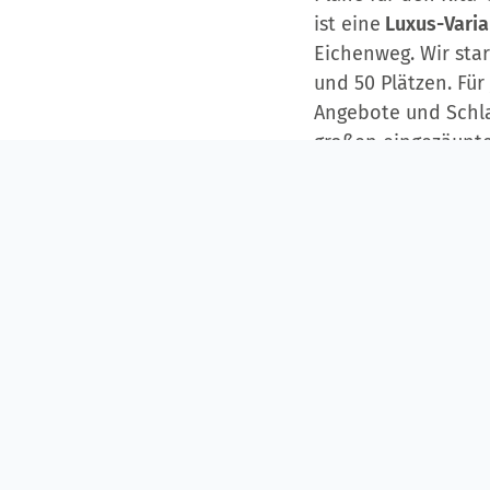
ist eine
Luxus-Varia
Eichenweg. Wir sta
und 50 Plätzen. Fü
Angebote und Schla
großen eingezäunt
ausgesucht und spä
Fertigstellung des 