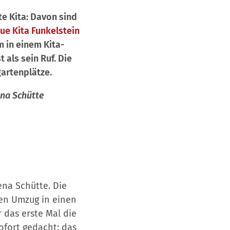
te Kita: Davon sind
ue Kita Funkelstein
m in einem Kita-
 als sein Ruf. Die
gartenplätze.
ena Schütte
ena Schütte. Die
den Umzug in einen
r das erste Mal die
ofort gedacht: das