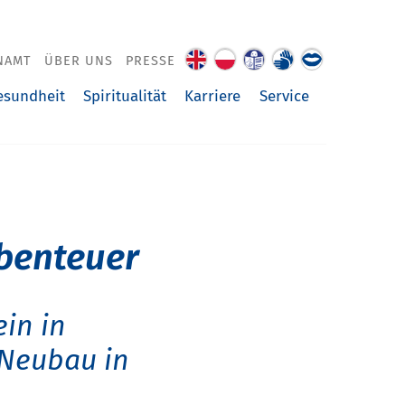
NAMT
ÜBER UNS
PRESSE
About
O
Leichte
Gebärdenspra
Über
us
nas
Sprache
uns
esundheit
Spiritualität
Karriere
Service
vorgelesen
Abenteuer
ein in
 Neubau in