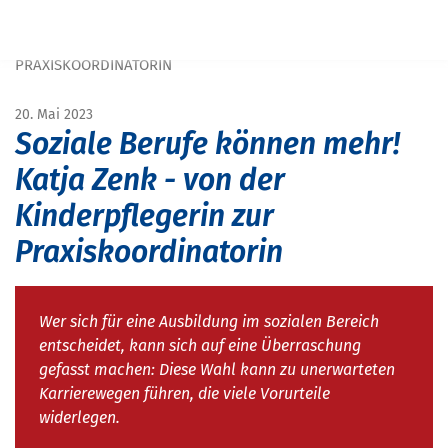
Navigation überspringen
START
MAGAZIN
MAGAZIN SCHULE&BILDUNG
KARRIEREWEG: VON DER KINDERPFLEGERIN ZUR
PRAXISKOORDINATORIN
20. Mai 2023
Soziale Berufe können mehr!
Katja Zenk - von der
Kinderpflegerin zur
Praxiskoordinatorin
Wer sich für eine Ausbildung im sozialen Bereich
entscheidet, kann sich auf eine Überraschung
gefasst machen: Diese Wahl kann zu unerwarteten
Karrierewegen führen, die viele Vorurteile
widerlegen.