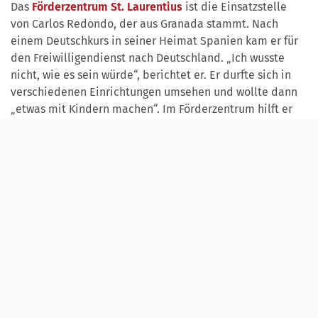
Das
Förderzentrum St. Laurentius
ist die Einsatzstelle
von Carlos Redondo, der aus Granada stammt. Nach
einem Deutschkurs in seiner Heimat Spanien kam er für
den Freiwilligendienst nach Deutschland. „Ich wusste
nicht, wie es sein würde“, berichtet er. Er durfte sich in
verschiedenen Einrichtungen umsehen und wollte dann
„etwas mit Kindern machen“. Im Förderzentrum hilft er
den Kindern und bereitet Unterlagen für den
Unterrich
t
vor.
In
der Corona-Krise ist er in der
Notbetreuung
aktiv und
unterstützt die Verwaltung. „Wir halten Abstand, aber
das ist nicht immer ganz einfach“, sagt Carlos Redondo.
Wenn sein Freiwilligendienst im Juni zu Ende geht, wird
er eine Ausbildung zum Bankkaufmann in Ansbach
beginnen.
Trotz Corona kann man sich weiter bei Diakoneo als
Freiwilliger
bewerben
– und zwar in
jedem Alter
.
„Typische Motive sind, dass jemand in den sozialen