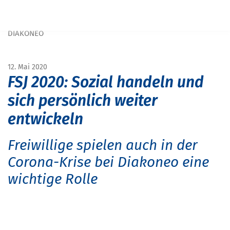
Navigation überspringen
START
MAGAZIN
MAGAZIN SCHULE&BILDUNG
FREIWILLIGES SOZIALES JAHR (FSJ) 2020: JETZT BEWERBEN BEI
DIAKONEO
12. Mai 2020
FSJ 2020: Sozial handeln und
sich persönlich weiter
entwickeln
Freiwillige spielen auch in der
Corona-Krise bei Diakoneo eine
wichtige Rolle