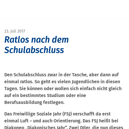
Navigation überspringen
START
MAGAZIN
MAGAZIN SCHULE&BILDUNG
ERFAHRUNGSBERICHTE AUS DEM FREIWILLIGEN SOZIALEN JAHR
23. Juli 2017
Ratlos nach dem
Schulabschluss
Den Schulabschluss zwar in der Tasche, aber dann auf
einmal ratlos. So geht es vielen Jugendlichen in diesen
Tagen. Sie können oder wollen sich einfach nicht gleich
auf ein bestimmtes Studium oder eine
Berufsausbildung festlegen.
Das Freiwillige Soziale Jahr (FSJ) verschafft da erst
einmal Luft – und auch Orientierung. Das FSJ heißt bei
Diakoneo „Diakonisches Jahr“. Zwei DJler, die nun dieses