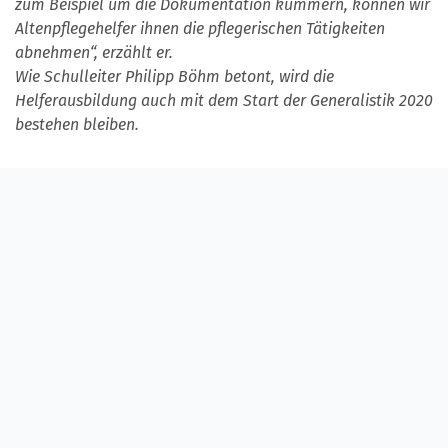
zum Beispiel um die Dokumentation kümmern, können wir
Altenpflegehelfer ihnen die pflegerischen Tätigkeiten
abnehmen“, erzählt er.
Wie Schulleiter Philipp Böhm betont, wird die
Helferausbildung auch mit dem Start der Generalistik 2020
bestehen bleiben.
Wie funktioniert die
Pflegefachhelferausbildung bei Diakoneo?
Pflegefachhelferinnen und Pflegefachhelfer begleiten
und unterstützen kranke und alte Menschen bei der
Gestaltung ihres Lebens. Sie erhalten einen Einblick in
die verschiedenen medizinischen Fachgebiete und
führen die von der Pflegefachkraft geplante Pflege aus,
zum Beispiel Körperpflege, Essen und Trinken, Ermittlung
der Vitalwerte.
Die Ausbildung zum Pflegefachhelfer in der
Fachrichtung
Altenpflege
ist bei Diakoneo an folgenden Schulen