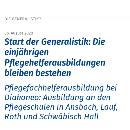
Navigation überspringen
START
MAGAZIN
MAGAZIN SCHULE&BILDUNG
EINJÄHRIGE PFLEGEHELFERAUSBILDUNG: ÄNDERUNGEN DURCH
DIE GENERALISTIK?
06. August 2020
Start der Generalistik: Die
einjährigen
Pflegehelferausbildungen
bleiben bestehen
Pflegefachhelferausbildung bei
Diakoneo: Ausbildung an den
Pflegeschulen in Ansbach, Lauf,
Roth und Schwäbisch Hall