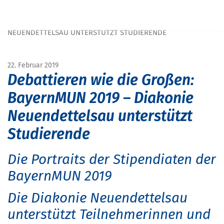
Navigation überspringen
START
MAGAZIN
MAGAZIN SCHULE&BILDUNG
DEBATTIEREN WIE DIE GROSSEN: BAYERNMUN 2019 – DIAKONIE N
EUENDETTELSAU UNTERSTÜTZT STUDIERENDE
22. Februar 2019
Debattieren wie die Großen:
BayernMUN 2019 – Diakonie
Neuendettelsau unterstützt
Studierende
Die Portraits der Stipendiaten der
BayernMUN 2019
Die Diakonie Neuendettelsau
unterstützt Teilnehmerinnen und