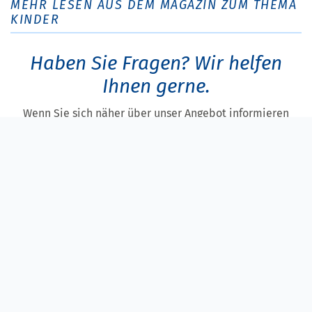
MEHR LESEN AUS DEM MAGAZIN ZUM THEMA
KINDER
Haben Sie Fragen?
Wir helfen
Ihnen gerne.
Wenn Sie sich näher über unser Angebot informieren
möchten, können Sie gerne Ihre
bevorzugte Kontaktmöglichkeit hinterlassen.
Oder rufen Sie uns an unter unserer Service-Nummer:
+49 (0) 180 28 23 456 (6 Cent pro Gespräch)